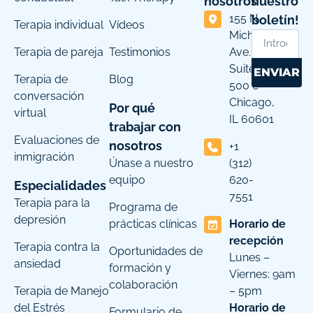
nosotros
nuestro
155 N
boletín!
Terapia individual
Vídeos
Michigan
Terapia de pareja
Testimonios
Ave.
Suite
ENVIAR
Terapia de
Blog
500 c
conversación
Chicago,
Por qué
virtual
IL 60601
trabajar con
Evaluaciones de
nosotros
+1
inmigración
Únase a nuestro
(312)
equipo
620-
Especialidades
7551
Terapia para la
Programa de
depresión
prácticas clínicas
Horario de
recepción
Terapia contra la
Oportunidades de
Lunes –
ansiedad
formación y
Viernes: 9am
colaboración
Terapia de Manejo
– 5pm
del Estrés
Horario de
Formulario de