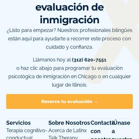
evaluación de
inmigración
¿Listo para empezar? Nuestros profesionales bilingües
están aquí para ayudarte a recorrer este proceso con
cuidado y confianza.
Llámanos hoy al
(312) 620-7551
o haz clic abajo para programar tu evaluación
psicológica de inmigración en Chicago o en cualquier
lugar de Illinois.
Reserva tu evaluación →
Servicios
Sobre Nosotros
Contacte
¡Únase
Terapia cognitivo-
Acerca de Latinx
con
a
conductual
Talk Therapy