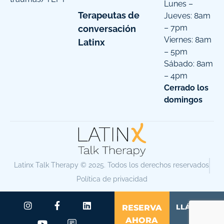
Lunes –
Terapeutas de
Jueves: 8am
– 7pm
conversación
Viernes: 8am
Latinx
– 5pm
Sábado: 8am
– 4pm
Cerrado los
domingos
Latinx Talk Therapy © 2025. Todos los derechos reservados
Política de privacidad
LLÁMENOS
RESERVA
AHORA