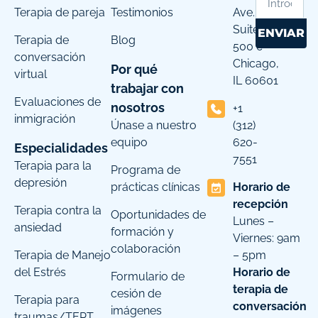
Terapia de pareja
Testimonios
Ave.
Suite
ENVIAR
Terapia de
Blog
500 c
conversación
Chicago,
Por qué
virtual
IL 60601
trabajar con
Evaluaciones de
nosotros
+1
inmigración
Únase a nuestro
(312)
equipo
620-
Especialidades
7551
Terapia para la
Programa de
depresión
prácticas clínicas
Horario de
recepción
Terapia contra la
Oportunidades de
Lunes –
ansiedad
formación y
Viernes: 9am
colaboración
Terapia de Manejo
– 5pm
del Estrés
Horario de
Formulario de
terapia de
cesión de
Terapia para
conversación
imágenes
traumas/TEPT