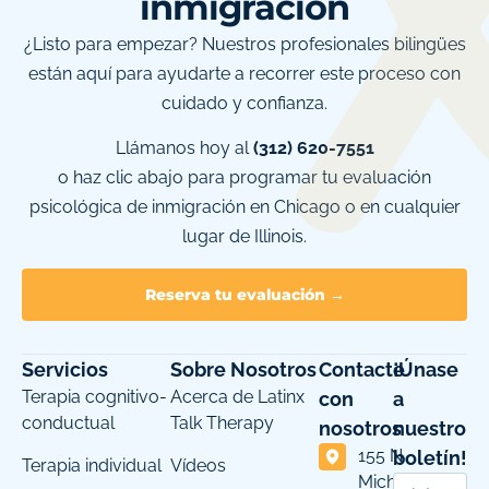
inmigración
¿Listo para empezar? Nuestros profesionales bilingües
están aquí para ayudarte a recorrer este proceso con
cuidado y confianza.
Llámanos hoy al
(312) 620-7551
o haz clic abajo para programar tu evaluación
psicológica de inmigración en Chicago o en cualquier
lugar de Illinois.
Reserva tu evaluación →
Servicios
Sobre Nosotros
Contacte
¡Únase
Terapia cognitivo-
Acerca de Latinx
con
a
conductual
Talk Therapy
nosotros
nuestro
155 N
boletín!
Terapia individual
Vídeos
Michigan