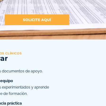
necesarias para tener un impacto significativo en la
vida de los demás.
SOLICITE AQUÍ
S CLÍNICOS
ar
los documentos de apoyo.
 equipo
cos experimentados y aprende
e de formación.
cia práctica