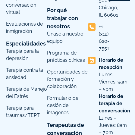
500 c
conversación
Chicago,
Por qué
virtual
IL 60601
trabajar con
Evaluaciones de
nosotros
+1
inmigración
Únase a nuestro
(312)
equipo
620-
Especialidades
7551
Terapia para la
Programa de
depresión
prácticas clínicas
Horario de
recepción
Terapia contra la
Oportunidades de
Lunes –
ansiedad
formación y
Viernes: 9am
colaboración
Terapia de Manejo
– 5pm
del Estrés
Horario de
Formulario de
terapia de
cesión de
Terapia para
conversación
imágenes
traumas/TEPT
Lunes –
Terapeutas de
Jueves: 8am
– 7pm
conversación