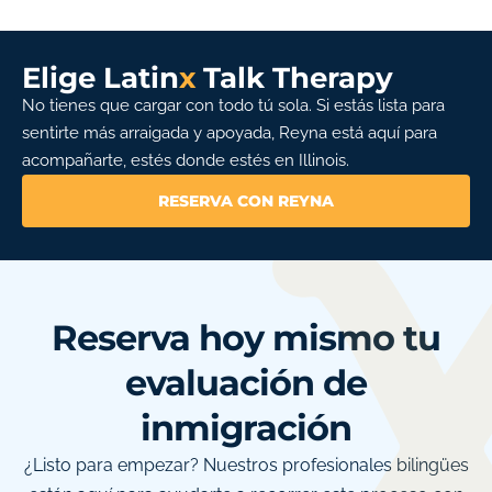
Elige Latin
x
Talk Therapy
No tienes que cargar con todo tú sola. Si estás lista para
sentirte más arraigada y apoyada, Reyna está aquí para
acompañarte, estés donde estés en Illinois.
RESERVA CON REYNA
Reserva hoy mismo tu
evaluación de
inmigración
¿Listo para empezar? Nuestros profesionales bilingües