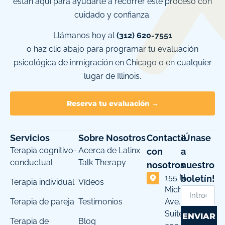
están aquí para ayudarte a recorrer este proceso con
cuidado y confianza.
Llámanos hoy al
(312) 620-7551
o haz clic abajo para programar tu evaluación
psicológica de inmigración en Chicago o en cualquier
lugar de Illinois.
Reserva tu evaluación →
Servicios
Sobre Nosotros
Contacte
¡Únase
Terapia cognitivo-
Acerca de Latinx
con
a
conductual
Talk Therapy
nosotros
nuestro
155 N
boletín!
Terapia individual
Vídeos
Michigan
Terapia de pareja
Testimonios
Ave.
Suite
ENVIAR
Terapia de
Blog