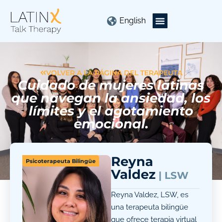
English
VOLVER A LA PÁGINA DEL TERAPEUTA
Cuidado de mujeres latinas
que navegan la ansiedad, los
límites y el agotamiento
emocional.
Reyna
Psicoterapeuta Bilingüe
Valdez
| LSW
Reyna Valdez, LSW, es
una terapeuta bilingüe
que ofrece terapia virtual