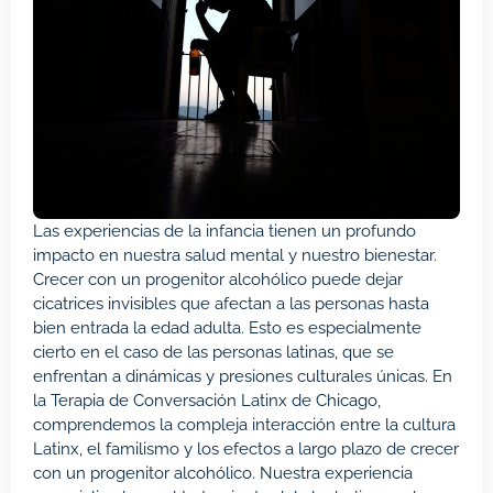
Las experiencias de la infancia tienen un profundo
impacto en nuestra salud mental y nuestro bienestar.
Crecer con un progenitor alcohólico puede dejar
cicatrices invisibles que afectan a las personas hasta
bien entrada la edad adulta. Esto es especialmente
cierto en el caso de las personas latinas, que se
enfrentan a dinámicas y presiones culturales únicas. En
la Terapia de Conversación Latinx de Chicago,
comprendemos la compleja interacción entre la cultura
Latinx, el familismo y los efectos a largo plazo de crecer
con un progenitor alcohólico. Nuestra experiencia