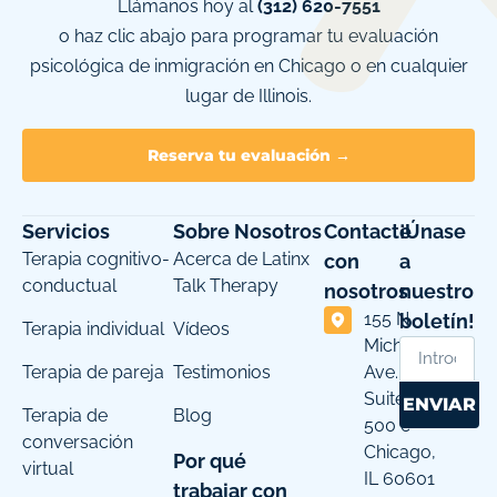
Llámanos hoy al
(312) 620-7551
o haz clic abajo para programar tu evaluación
psicológica de inmigración en Chicago o en cualquier
lugar de Illinois.
Reserva tu evaluación →
Servicios
Sobre Nosotros
Contacte
¡Únase
Terapia cognitivo-
Acerca de Latinx
con
a
conductual
Talk Therapy
nosotros
nuestro
155 N
boletín!
Terapia individual
Vídeos
Michigan
Terapia de pareja
Testimonios
Ave.
Suite
ENVIAR
Terapia de
Blog
500 c
conversación
Chicago,
Por qué
virtual
IL 60601
trabajar con