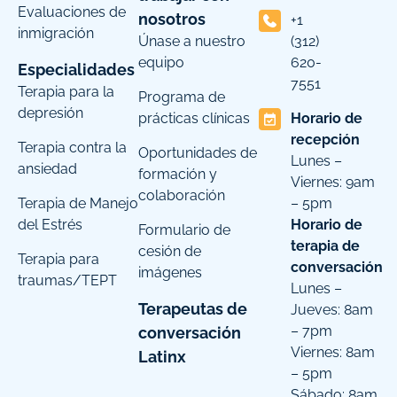
Evaluaciones de
nosotros
+1
inmigración
Únase a nuestro
(312)
equipo
620-
Especialidades
7551
Terapia para la
Programa de
depresión
prácticas clínicas
Horario de
recepción
Terapia contra la
Oportunidades de
Lunes –
ansiedad
formación y
Viernes: 9am
colaboración
Terapia de Manejo
– 5pm
del Estrés
Horario de
Formulario de
terapia de
cesión de
Terapia para
conversación
imágenes
traumas/TEPT
Lunes –
Terapeutas de
Jueves: 8am
– 7pm
conversación
Viernes: 8am
Latinx
– 5pm
Sábado: 8am