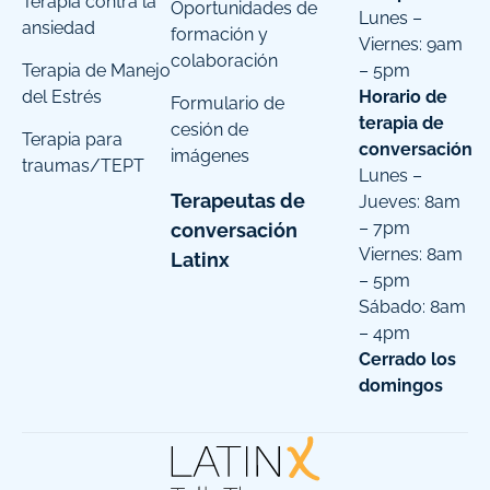
Terapia contra la
Oportunidades de
Lunes –
ansiedad
formación y
Viernes: 9am
colaboración
Terapia de Manejo
– 5pm
del Estrés
Horario de
Formulario de
terapia de
cesión de
Terapia para
conversación
imágenes
traumas/TEPT
Lunes –
Terapeutas de
Jueves: 8am
– 7pm
conversación
Viernes: 8am
Latinx
– 5pm
Sábado: 8am
– 4pm
Cerrado los
domingos