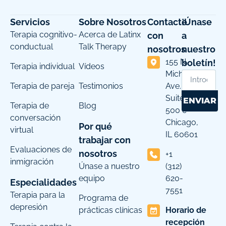
Servicios
Sobre Nosotros
Contacte
¡Únase
Terapia cognitivo-
Acerca de Latinx
con
a
conductual
Talk Therapy
nosotros
nuestro
155 N
boletín!
Terapia individual
Vídeos
Michigan
Terapia de pareja
Testimonios
Ave.
Suite
ENVIAR
Terapia de
Blog
500 c
conversación
Chicago,
Por qué
virtual
IL 60601
trabajar con
Evaluaciones de
nosotros
+1
inmigración
Únase a nuestro
(312)
equipo
620-
Especialidades
7551
Terapia para la
Programa de
depresión
prácticas clínicas
Horario de
recepción