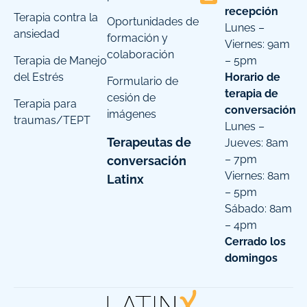
recepción
Terapia contra la
Oportunidades de
Lunes –
ansiedad
formación y
Viernes: 9am
colaboración
Terapia de Manejo
– 5pm
del Estrés
Horario de
Formulario de
terapia de
cesión de
Terapia para
conversación
imágenes
traumas/TEPT
Lunes –
Terapeutas de
Jueves: 8am
– 7pm
conversación
Viernes: 8am
Latinx
– 5pm
Sábado: 8am
– 4pm
Cerrado los
domingos