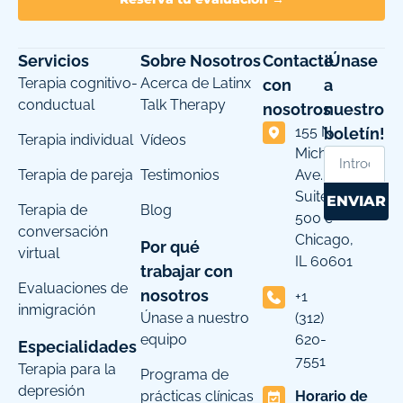
Servicios
Sobre Nosotros
Contacte
¡Únase
Terapia cognitivo-
Acerca de Latinx
con
a
conductual
Talk Therapy
nosotros
nuestro
155 N
boletín!
Terapia individual
Vídeos
Michigan
Terapia de pareja
Testimonios
Ave.
Suite
ENVIAR
Terapia de
Blog
500 c
conversación
Chicago,
Por qué
virtual
IL 60601
trabajar con
Evaluaciones de
nosotros
+1
inmigración
Únase a nuestro
(312)
equipo
620-
Especialidades
7551
Terapia para la
Programa de
depresión
prácticas clínicas
Horario de