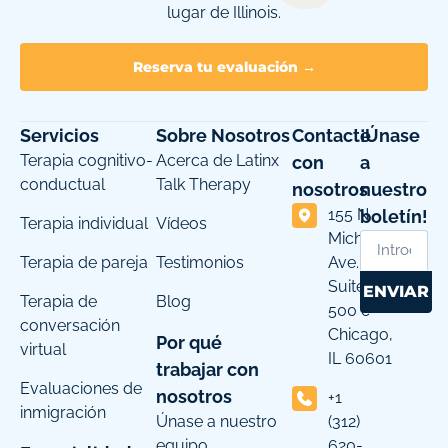
lugar de Illinois.
Reserva tu evaluación →
Servicios
Sobre Nosotros
Contacte
¡Únase
Terapia cognitivo-
Acerca de Latinx
con
a
conductual
Talk Therapy
nosotros
nuestro
155 N
boletín!
Terapia individual
Vídeos
Michigan
Terapia de pareja
Testimonios
Ave.
Suite
ENVIAR
Terapia de
Blog
500 c
conversación
Chicago,
Por qué
virtual
IL 60601
trabajar con
Evaluaciones de
nosotros
+1
inmigración
Únase a nuestro
(312)
equipo
620-